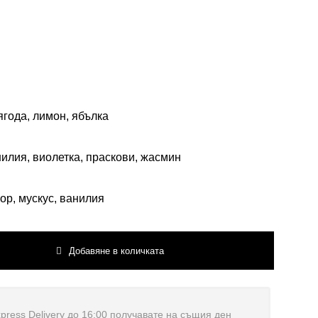
ягода, лимон, ябълка
нилия, виолетка, праскови, жасмин
бор, мускус, ванилия
Добавяне в количката
press Delivery до 16:00 получавате на същия ден