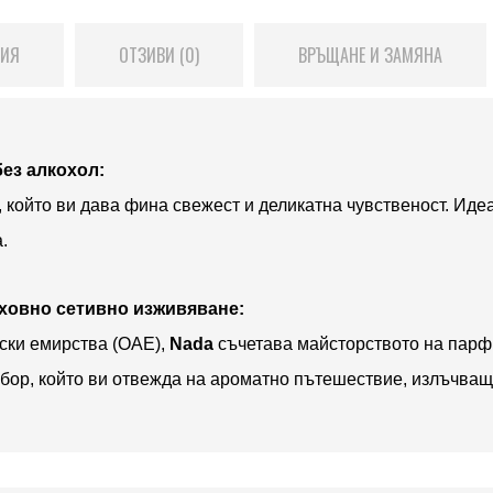
ЦИЯ
ОТЗИВИ (0)
ВРЪЩАНЕ И ЗАМЯНА
ез алкохол:
 който ви дава фина свежест и деликатна чувственост. Идеа
.
ховно сетивно изживяване:
ски емирства (ОАЕ),
Nada
съчетава майсторството на парф
збор, който ви отвежда на ароматно пътешествие, излъчващ