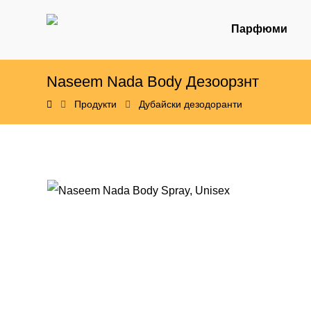
Парфюми
Naseem Nada Body Дезоорзнт
Продукти
Дубайски дезодоранти