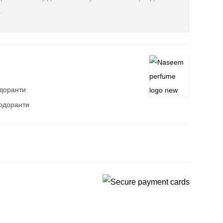
е
доранти
одоранти