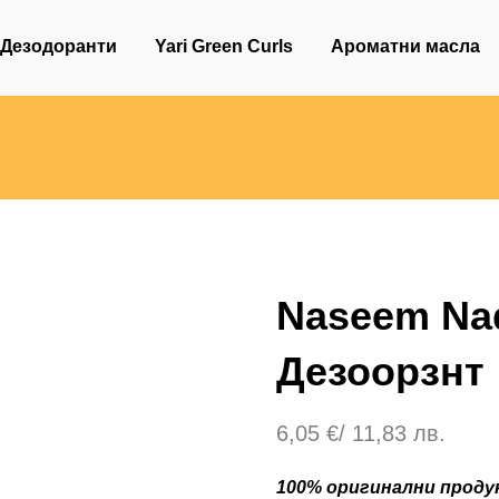
Дезодоранти
Yari Green Curls
Ароматни масла
Naseem Na
Дезоорзнт
6,05
€
/ 11,83 лв.
100% оригинални продук