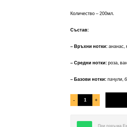
Количество – 200мл.
Състав:
– Връхни нотки:
ананас, 
– Средни нотки:
р
оза, ва
– Базови нотки:
п
ачули, 
-
+
При поръчка Еx