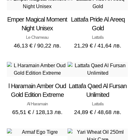
Emper Magical Moment
Lattafa Pride Al Areeq
Night Unisex
Gold
Le Chameau
Lattafa
46,13
€
/ 90,22 лв.
21,29
€
/ 41,64 лв.
l Haramain Amber Oud
Lattafa Qaed Al Fursan
Gold Edition Extreme
Unlimited
Al Haramain
Lattafa
65,51
€
/ 128,13 лв.
24,89
€
/ 48,68 лв.