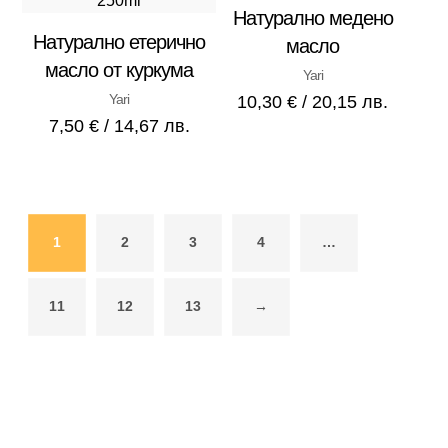
Натурално медено
Натурално етерично
масло
масло от куркума
Yari
Yari
10,30
€
/ 20,15 лв.
7,50
€
/ 14,67 лв.
1
2
3
4
…
11
12
13
→