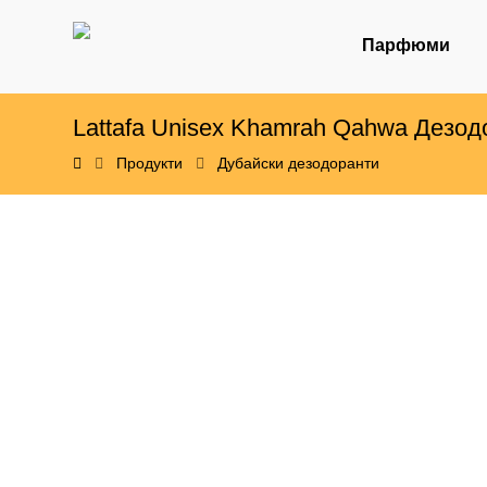
Парфюми
Lattafa Unisex Khamrah Qahwa Дезод
Продукти
Дубайски дезодоранти