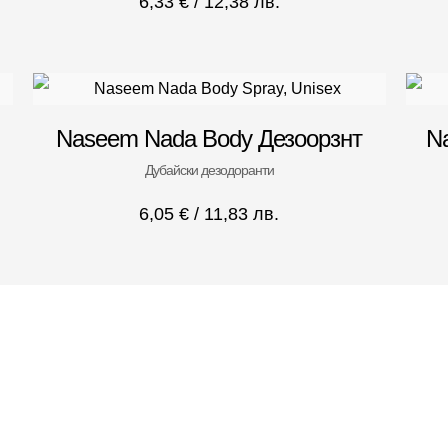
6,33
€
/ 12,38 лв.
Naseem Nada Body Дезоорзнт
N
Дубайски дезодоранти
6,05
€
/ 11,83 лв.