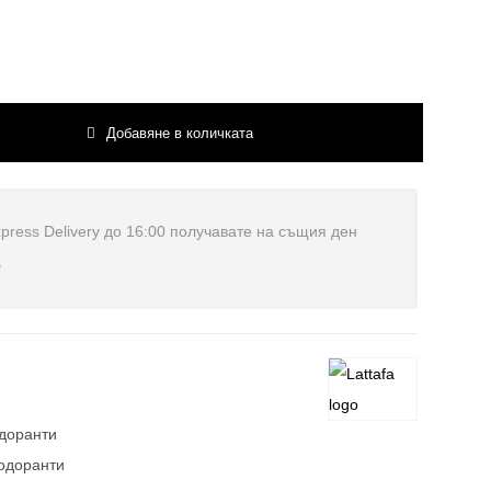
Добавяне в количката
press Delivery до 16:00 получавате на същия ден
е
доранти
одоранти