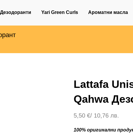
Дезодоранти
Yari Green Curls
Ароматни масла
орант
Lattafa Un
Qahwa Дез
5,50
€
/ 10,76 лв.
100% оригинални продук