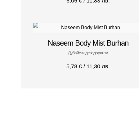
6,05
€
/ 11,83 лв.
Naseem Body Mist Burhan
Дубайски дезодоранти
5,78
€
/ 11,30 лв.