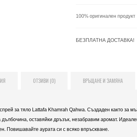
100% оригинален продукт
БЕЗПЛАТНА ДОСТАВКА!
ЦИЯ
ОТЗИВИ (0)
ВРЪЩАНЕ И ЗАМЯНА
прей за тяло Lattafa Khamrah Qahwa. Създаден както за мъж
 дълбочина, оставяйки дръзък, незабравим аромат. Идеален 
ен. Повишавайте аурата си с всяко впръскване.