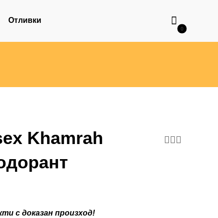
Отливки
isex Khamrah
одорант
ти с доказан произход!