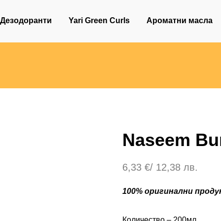
Дезодоранти
Yari Green Curls
Ароматни масла
Naseem Bu
6,33
€
/ 12,38 лв.
100% оригинални продук
Количество – 200мл.