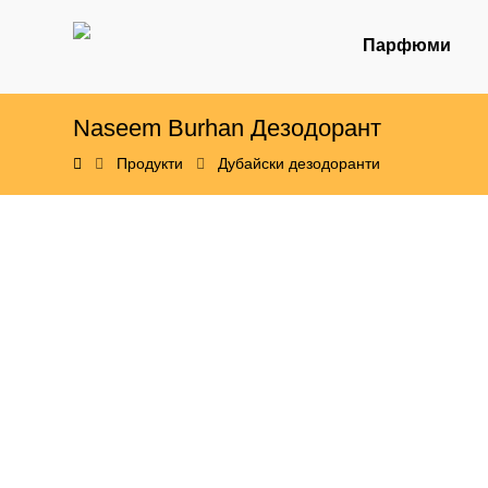
Парфюми
Naseem Burhan Дезодорант
Продукти
Дубайски дезодоранти