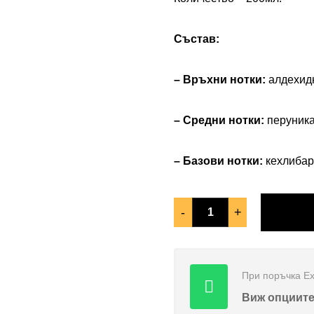
Състав:
– Връхни нотки:
а
лдехидн
– Средни нотки:
перуника
– Базови нотки:
кехлибар
-
+
При поръчка Еx
Виж опциит