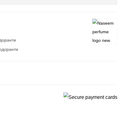
доранти
одоранти