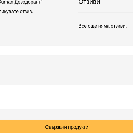
Отзиви
Burhan Дезодорант”
бликувате отзив.
Все още няма отзиви.
Свързани продукти