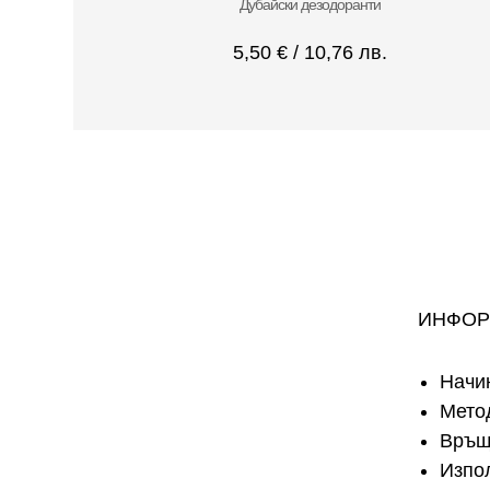
Дубайски дезодоранти
5,50
€
/ 10,76 лв.
ИНФОР
Начи
Мето
Връщ
Изпо