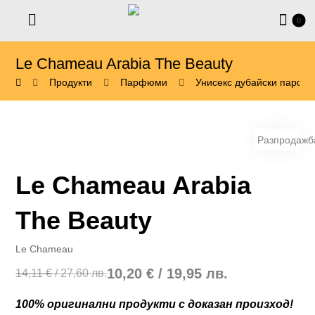
Le Chameau Arabia The Beauty
Продукти
Парфюми
Унисекс дубайски парфю
Разпродажб
Le Chameau Arabia
The Beauty
Le Chameau
10,20
€
/ 19,95 лв.
14,11
€
/ 27,60 лв.
100% оригинални продукти с доказан произход!