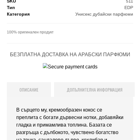
SKU
511
Тип
EDP
Категория
Унисекс дубайски парфюми
100% оригинален продукт
БЕЗПЛАТНА ДОСТАВКА НА АРАБСКИ ПАРФЮМИ
ОПИСАНИЕ
ДОПЪЛНИТЕЛНА ИНФОРМАЦИЯ
В сърцето му, кремообразен кокос се
преплита с богати дървесни нотки, добавяйки
гладка и примамлива топлина. Базата се
разгръща с дълбокото, чувствено богатство
на тонка, сандалово дърво, кехлибар и