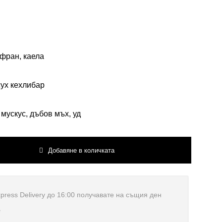
фран, каела
сух кехлибар
мускус, дъбов мъх, уд
Добавяне в количката
press Delivery до 16:00 получавате на същия ден
е