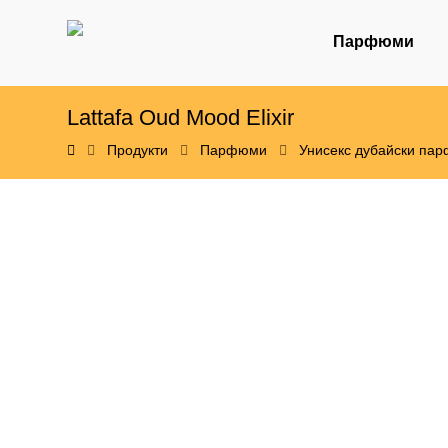
Парфюми
Lattafa Oud Mood Elixir
Продукти
Парфюми
Унисекс дубайски па