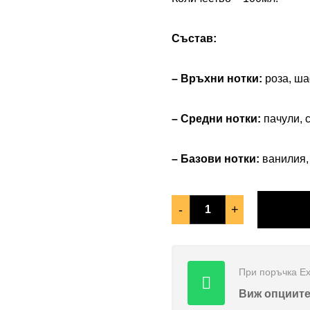
Състав:
– Връхни нотки:
роза, ша
– Средни нотки:
пачули, 
– Базови нотки:
ванилия, 
-
+
При поръчка Еx
Виж опциит