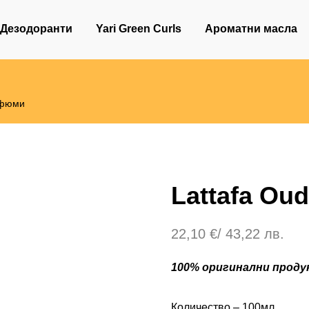
Дезодоранти
Yari Green Curls
Ароматни масла
рфюми
Lattafa Oud
22,10
€
/ 43,22 лв.
100% оригинални продук
Количество – 100мл.