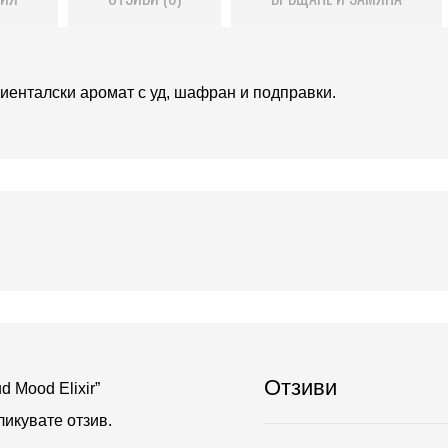
ориенталски аромат с уд, шафран и подправки.
Отзиви
d Mood Elixir”
бликувате отзив.