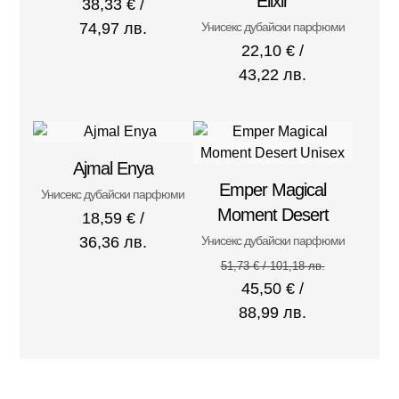
Elixir
38,33
€
/
74,97 лв.
Унисекс дубайски парфюми
22,10
€
/
43,22 лв.
Ajmal Enya
Emper Magical
Унисекс дубайски парфюми
Moment Desert
18,59
€
/
36,36 лв.
Унисекс дубайски парфюми
51,73
€
/ 101,18 лв.
45,50
€
/
88,99 лв.