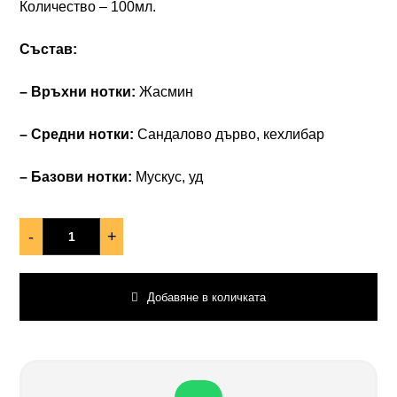
Количество – 100мл.
Състав:
– Връхни нотки:
Жасмин
– Средни нотки:
Сандалово дърво, кехлибар
– Базови нотки:
Мускус, уд
-
+
Добавяне в количката