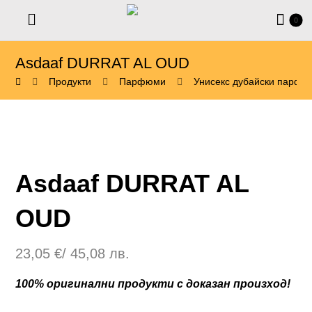
Asdaaf DURRAT AL OUD
Продукти
Парфюми
Унисекс дубайски парфю
Asdaaf DURRAT AL
OUD
23,05
€
/ 45,08 лв.
100% оригинални продукти с доказан произход!