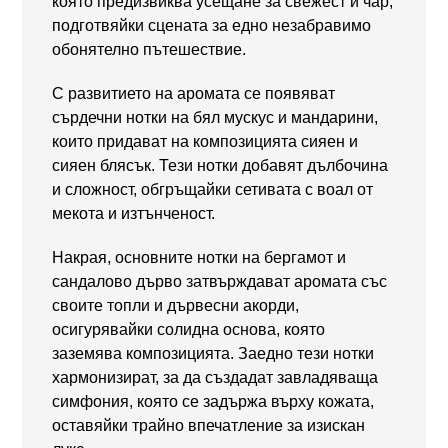
която предизвиква усещане за свежест и чар,
подготвяйки сцената за едно незабравимо
обонятелно пътешествие.
С развитието на аромата се появяват
сърдечни нотки на бял мускус и мандарини,
които придават на композицията сияен и
сияен блясък. Тези нотки добавят дълбочина
и сложност, обгръщайки сетивата с воал от
мекота и изтънченост.
Накрая, основните нотки на бергамот и
сандалово дърво затвърждават аромата със
своите топли и дървесни акорди,
осигурявайки солидна основа, която
заземява композицията. Заедно тези нотки
хармонизират, за да създадат завладяваща
симфония, която се задържа върху кожата,
оставяйки трайно впечатление за изискан