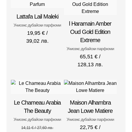
Lattafa Lail Maleki
l Haramain Amber
Унисекс дубайски парфюми
Oud Gold Edition
19,95
€
/
Extreme
39,02 лв.
Унисекс дубайски парфюми
65,51
€
/
128,13 лв.
Le Chameau Arabia
Maison Alhambra
The Beauty
Jean Lowe Matiere
Унисекс дубайски парфюми
Унисекс дубайски парфюми
22,75
€
/
14,11
€
/ 27,60 лв.