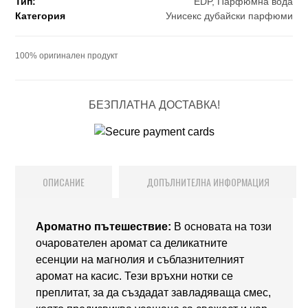
Тип:
EDP
,
Парфюмна вода
Категория
Унисекс дубайски парфюми
100% оригинален продукт
БЕЗПЛАТНА ДОСТАВКА!
ОПИСАНИЕ
ДОПЪЛНИТЕЛНА ИНФОРМАЦИЯ
Ароматно пътешествие:
В основата на този
очарователен аромат са деликатните
есенции на магнолия и съблазнителният
аромат на касис. Тези връхни нотки се
преплитат, за да създадат завладяваща смес,