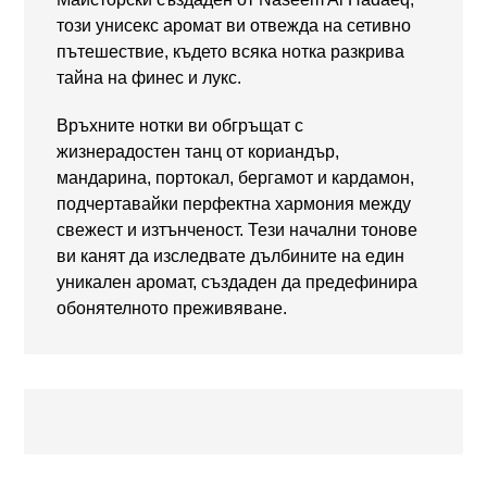
този унисекс аромат ви отвежда на сетивно
пътешествие, където всяка нотка разкрива
тайна на финес и лукс.
Връхните нотки ви обгръщат с
жизнерадостен танц от кориандър,
мандарина, портокал, бергамот и кардамон,
подчертавайки перфектна хармония между
свежест и изтънченост. Тези начални тонове
ви канят да изследвате дълбините на един
уникален аромат, създаден да предефинира
обонятелното преживяване.