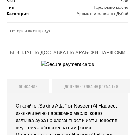
SKU
588
Тип
Парфюмно масло
Категория
Ароматни масла от Дубай
100% оригинален продукт
БЕЗПЛАТНА ДОСТАВКА НА АРАБСКИ ПАРФЮМИ
ОПИСАНИЕ
ДОПЪЛНИТЕЛНА ИНФОРМАЦИЯ
Открийте „Sakina Attar“ от Naseem Al Hadaeq,
изключително парфюмно масло, което
излъчва аура на елегантност и изтънченост в
неустоима обонятелна симфония.
Майсторски създаден от Naseem Al Hadaeq,