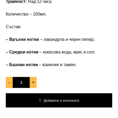
Трайност:
Над 12 часа
Количество – 100мл.
Състав:
– Връхни нотки
– лавандула и черен пипер;
– Средни нотки
– кокосова вода, ирис и сол;
– Базови нотки
– ванилия и тамян.
-
+
Добавяне в количката