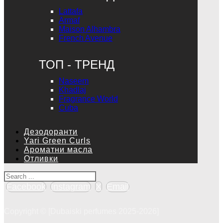
Lattafa
Armaf
Maison Alhambra
French Avenue
ТОП - ТРЕНД
Naseem
Khadlaj
Fragrance World
Cuba
Дезодоранти
Yari Green Curls
Ароматни масла
Отливки
Facebook
Instagram
X
Email
Copyright © [Dubaiski perfumes 2025-2026]