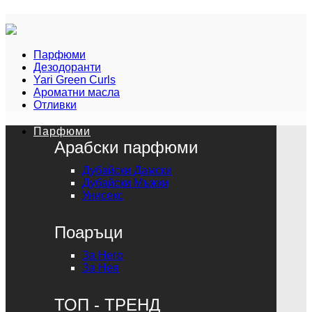
Парфюми
Дезодоранти
Yari Green Curls
Ароматни масла
Отливки
Парфюми
Арабски парфюми
Дубайски Дамски
Дубайски Мъжки
Унисекс
Поаръци
За Него
За Нея
ТОП - ТРЕНД